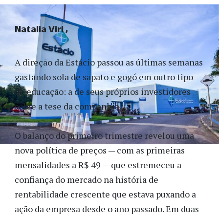
Natalia Viri
A direção da Estácio passou as últimas semanas
gastando sola de sapato e gogó em outro tipo
de educação: a de seus próprios investidores
sobre a tese da companhia.
O balanço do primeiro trimestre revelou uma
nova política de preços — com as primeiras
mensalidades a R$ 49 — que estremeceu a
confiança do mercado na história de
rentabilidade crescente que estava puxando a
ação da empresa desde o ano passado. Em duas