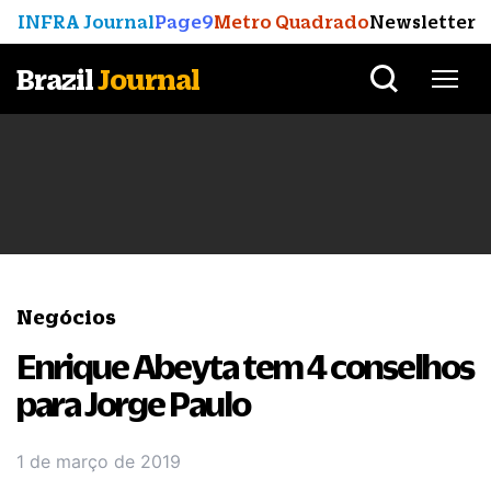
INFRA Journal
Page9
Metro Quadrado
Newsletter
Brazil
Journal
Negócios
Enrique Abeyta tem 4 conselhos
para Jorge Paulo
1 de março de 2019