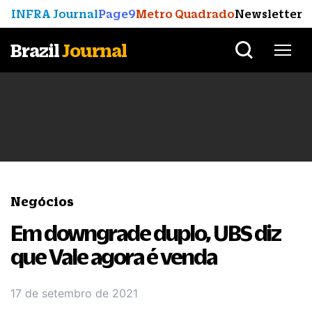
INFRA Journal
Page9
Metro Quadrado
Newsletter
Brazil
Journal
Negócios
Em downgrade duplo, UBS diz
que Vale agora é venda
17 de setembro de 2021