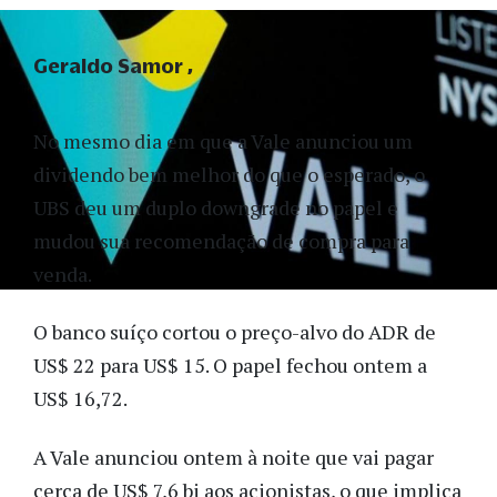
Geraldo Samor
No mesmo dia em que a Vale anunciou um
dividendo bem melhor do que o esperado, o
UBS deu um duplo downgrade no papel e
mudou sua recomendação de compra para
venda.
O banco suíço cortou o preço-alvo do ADR de
US$ 22 para US$ 15. O papel fechou ontem a
US$ 16,72.
A Vale anunciou ontem à noite que vai pagar
cerca de US$ 7,6 bi aos acionistas, o que implica