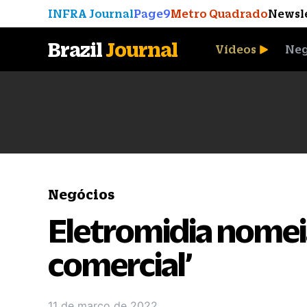
INFRA Journal
Page9
Metro Quadrado
Newsl
Brazil
Journal
Vídeos
Neg
A Moeda que Vingou
Negócios
Eletromidia nomei
comercial’
11 de março de 2022