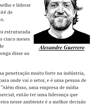
elho e liderar
itê de
ão.
oi estruturada
os cinco meses
de
renga disse ao
a penetração muito forte na indústria,
para onde vai o setor, e é uma pessoa de
e. “Além disso, uma empresa de mídia
mercial, então ter uma liderança que
teira nesse ambiente é a melhor decisão