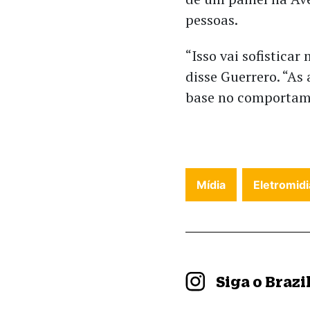
pessoas.
“Isso vai sofistica
disse Guerrero. “A
base no comportame
Mídia
Eletromidi
Siga o Braz