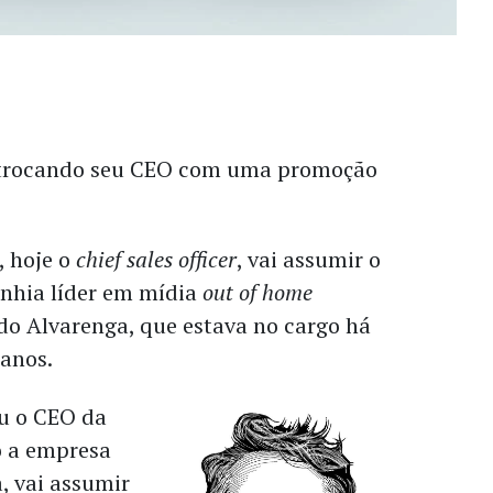
á trocando seu CEO com uma promoção
, hoje o
chief sales officer
, vai assumir o
hia líder em mídia
out of home
do Alvarenga, que estava no cargo há
 anos.
ou o CEO da
o a empresa
, vai assumir