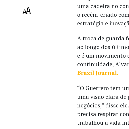
uma cadeira no cons
o recém-criado com
estratégia e inovaç
A troca de guarda f
ao longo dos últim
e é um movimento 
continuidade, Alva
Brazil Journal.
“O Guerrero tem um
uma visão clara de 
negócios,” disse el
precisa respirar co
trabalhou a vida in