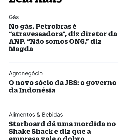
Gás
No gás, Petrobras é
“atravessadora”, diz diretor da
ANP. “Não somos ONG,” diz
Magda
Agronegócio
O novo sócio da JBS: o governo
da Indonésia
Alimentos & Bebidas
Starboard dá uma mordida no
Shake Shack e diz que a
empresa vale o dobro