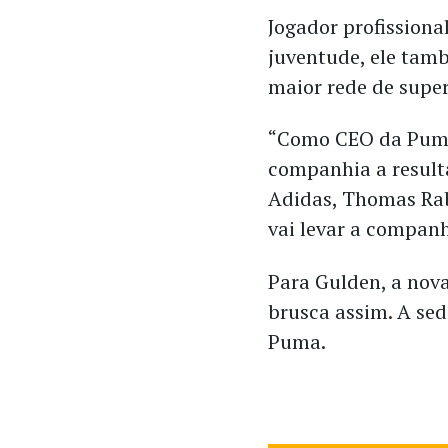
Jogador profissiona
juventude, ele tam
maior rede de sup
“Como CEO da Puma,
companhia a resulta
Adidas, Thomas Rab
vai levar a companh
Para Gulden, a nov
brusca assim. A se
Puma.