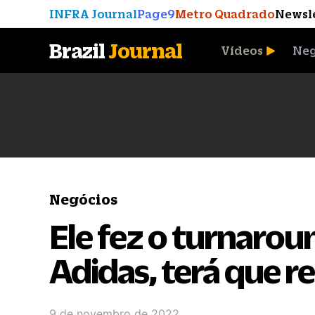
INFRA Journal
Page9
Metro Quadrado
Newsl
Brazil
Journal
Vídeos
Neg
A Moeda que Vingou
Negócios
Ele fez o turnaro
Adidas, terá que re
9 de novembro de 2022