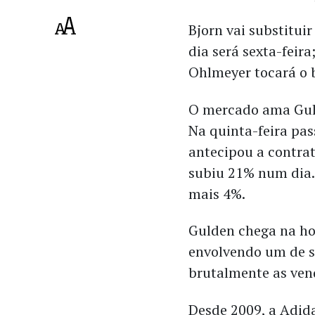
Bjorn vai substitui
dia será sexta-feir
Ohlmeyer tocará o 
O mercado ama Gu
Na quinta-feira pa
antecipou a contra
subiu 21% num dia. 
mais 4%.
Gulden chega na ho
envolvendo um de se
brutalmente as ven
Desde 2009, a Adi