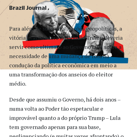
Brazil Journal
Para além de suas implicações geopolíticas, a
vitória avassaladora de Donald Trump deveria
servir como ultimato ao Governo Lula sobre a
necessidade de uma mudança de rota na
condução da política econômica em meio a
uma transformação dos anseios do eleitor
médio.
Desde que assumiu o Governo, há dois anos –
numa volta ao Poder tão espetacular e
improvável quanto a do próprio Trump – Lula
tem governado apenas para sua base,
negligenciando (e muitas vezes afrontando) o