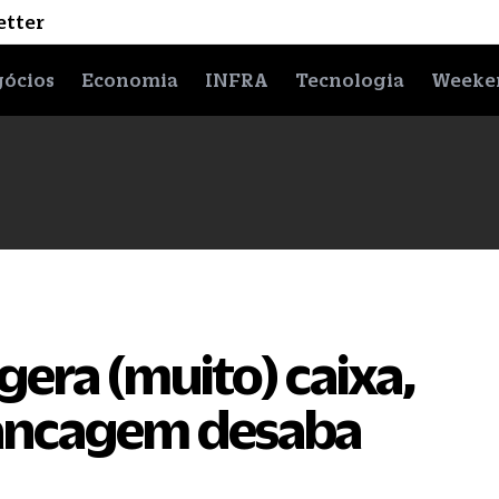
etter
ócios
Economia
INFRA
Tecnologia
Weeke
era (muito) caixa,
vancagem desaba