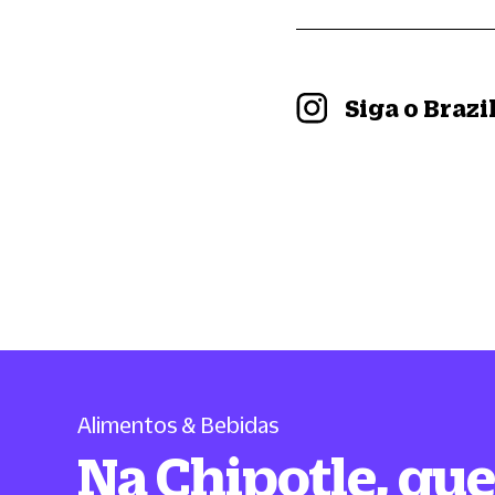
Siga o Braz
Alimentos & Bebidas
Na Chipotle, qu