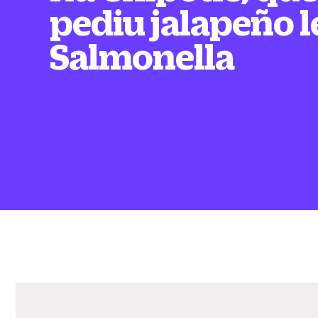
pediu jalapeño 
Salmonella