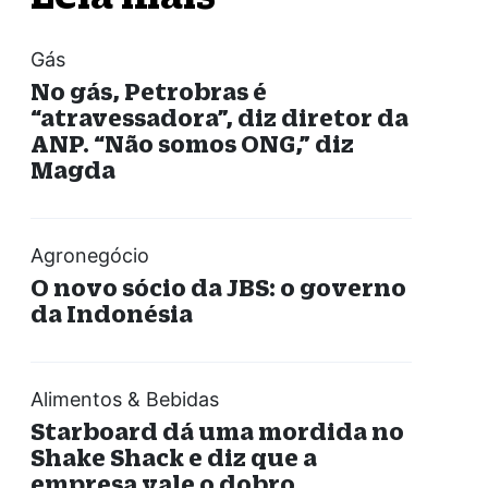
Gás
No gás, Petrobras é
“atravessadora”, diz diretor da
ANP. “Não somos ONG,” diz
Magda
Agronegócio
O novo sócio da JBS: o governo
da Indonésia
Alimentos & Bebidas
Starboard dá uma mordida no
Shake Shack e diz que a
empresa vale o dobro