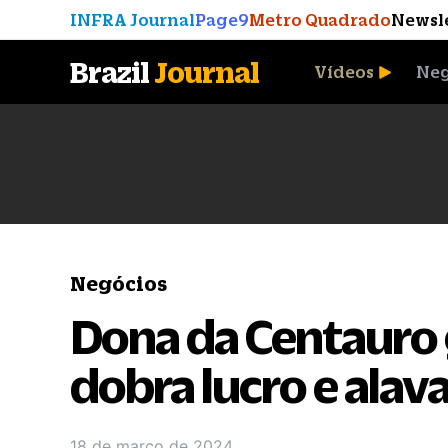
INFRA Journal
Page9
Metro Quadrado
Newsl
Brazil
Journal
Vídeos
Neg
A Moeda que Vingou
Negócios
Dona da Centauro g
dobra lucro e ala
18 de março de 2024