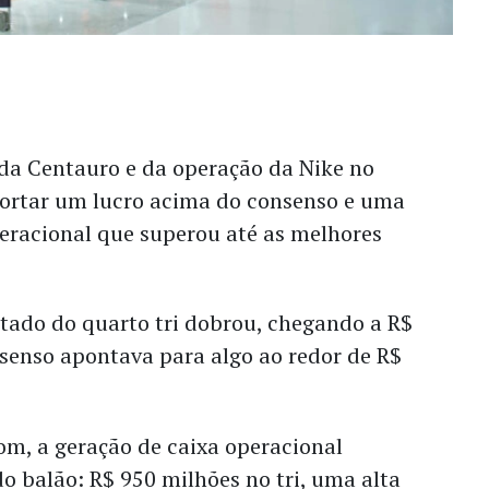
da Centauro e da operação da Nike no
eportar um lucro acima do consenso e uma
eracional que superou até as melhores
stado do quarto tri dobrou, chegando a R$
senso apontava para algo ao redor de R$
bom, a geração de caixa operacional
o balão: R$ 950 milhões no tri, uma alta