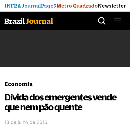
INFRA Journal
Page9
Metro Quadrado
Newsletter
Brazil
Journal
Economia
Dívida dos emergentes vende
que nem pão quente
13 de julho de 2016