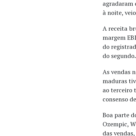
agradaram o
à noite, ve
A receita b
margem EBIT
do registra
do segundo
As vendas n
maduras tiv
ao terceiro
consenso de
Boa parte d
Ozempic, We
das vendas,