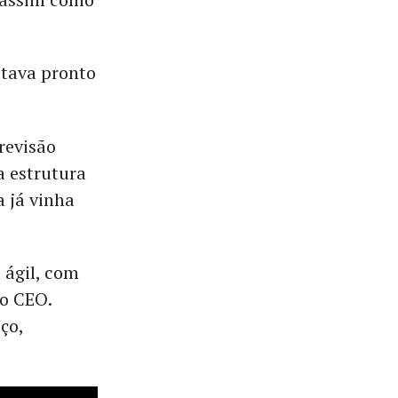
stava pronto
revisão
a estrutura
 já vinha
 ágil, com
 o CEO.
ço,