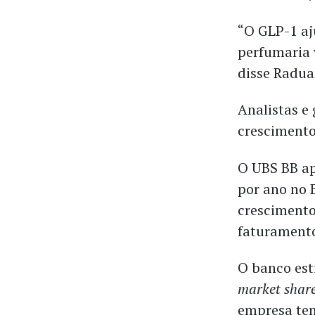
“O GLP-1 aj
perfumaria 
disse Radua
Analistas e
crescimento
O UBS BB ap
por ano no 
crescimento
faturamento
O banco est
market shar
empresa tem