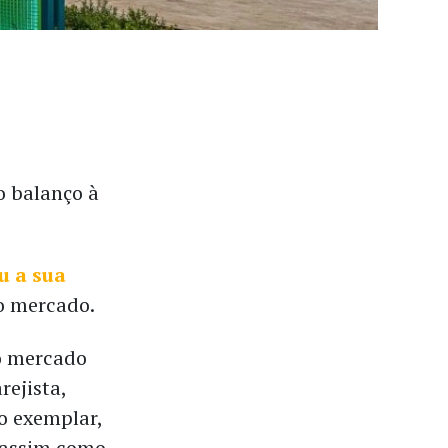
o balanço à
u a sua
o mercado.
 o mercado
rejista,
o exemplar,
 assim como