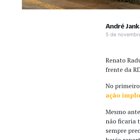
André Jank
5 de novembr
Renato Radu
frente da R
No primeiro 
ação implo
Mesmo antes
não ficaria 
sempre prec
havia repo