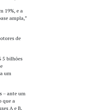
m 19%, e a
base ampla,”
otores de
 5 bilhões
de
 a um
s – ante um
o que a
ses A e B.