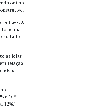
icado ontem
onstrutivo.
 bilhões. A
onto acima
 resultado
o as lojas
 em relação
tendo o
omo
5% e 10%
 a 12%.)