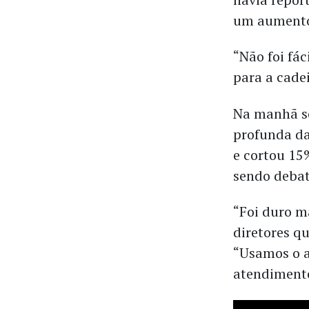
um aumento
“Não foi fác
para a cade
Na manhã seg
profunda da
e cortou 15
sendo debat
“Foi duro m
diretores q
“Usamos o ap
atendimento 