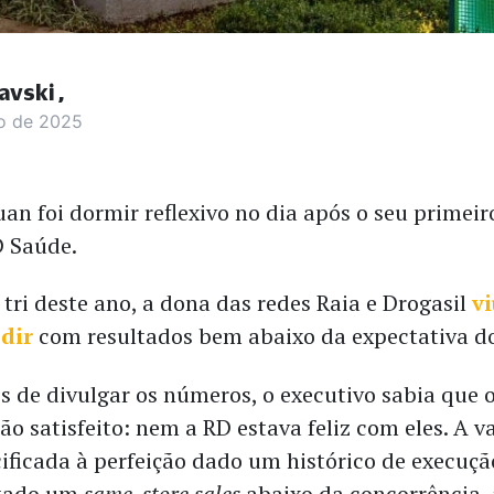
avski
o de 2025
an foi dormir reflexivo no dia após o seu primeir
D Saúde.
tri deste ano, a dona das redes Raia e Drogasil
vi
dir
com resultados bem abaixo da expectativa d
 de divulgar os números, o executivo sabia que
tão satisfeito: nem a RD estava feliz com eles. A va
ificada à perfeição dado um histórico de execuçã
rtado um
same-store sales
abaixo da concorrência,