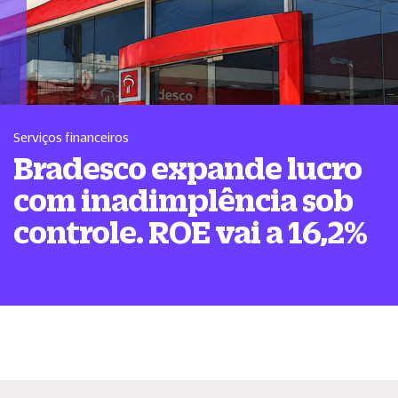
Serviços financeiros
Bradesco expande lucro
com inadimplência sob
controle. ROE vai a 16,2%