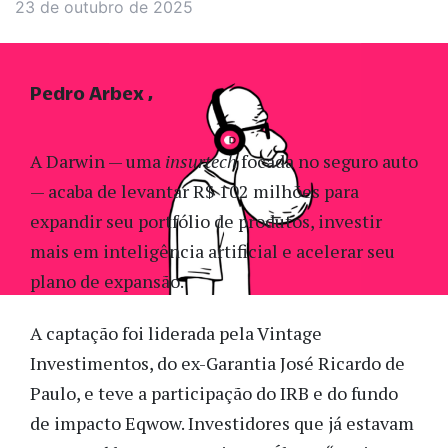
23 de outubro de 2025
Pedro Arbex
A Darwin — uma
insurtech
focada no seguro auto
— acaba de levantar R$ 102 milhões para
expandir seu portfólio de produtos, investir
mais em inteligência artificial e acelerar seu
plano de expansão.
A captação foi liderada pela Vintage
Investimentos, do ex-Garantia José Ricardo de
Paulo, e teve a participação do IRB e do fundo
de impacto Eqwow. Investidores que já estavam