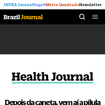
INFRA Journal
Page9
Metro Quadrado
Newsletter
Brazil
Journal
Depois da caneta, vem aí a pílula