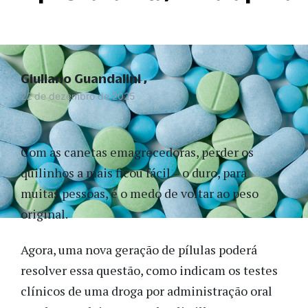
Giuliano Guandalini
22 de dezembro de 2025
Com as canetas emagrecedoras, perder os
quilinhos a mais ficou fácil – o duro, para
muitas pessoas, é o medo de voltar ao peso
original.
Agora, uma nova geração de pílulas poderá
resolver essa questão, como indicam os testes
clínicos de uma droga por administração oral