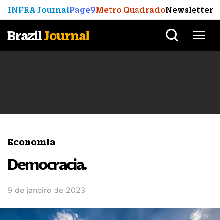
INFRA Journal
Page9
Metro Quadrado
Newsletter
Brazil
Journal
Economia
Democracia.
9 de janeiro de 2023