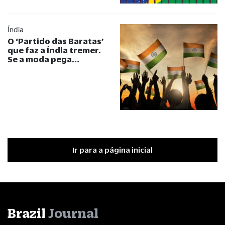
Índia
O ‘Partido das Baratas’
que faz a Índia tremer.
Se a moda pega…
Ir para a página inicial
Brazil
Journal