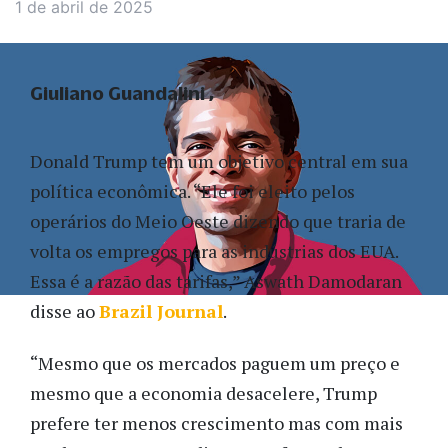
1 de abril de 2025
Giuliano Guandalini
Donald Trump tem um objetivo central em sua
política econômica. “Ele foi eleito pelos
operários do Meio Oeste dizendo que traria de
volta os empregos para as indústrias dos EUA.
Essa é a razão das tarifas,” Aswath Damodaran
disse ao
Brazil Journal
.
“Mesmo que os mercados paguem um preço e
mesmo que a economia desacelere, Trump
prefere ter menos crescimento mas com mais