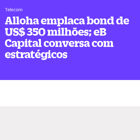
Telecom
Alloha emplaca bond de
US$ 350 milhões; eB
Capital conversa com
estratégicos