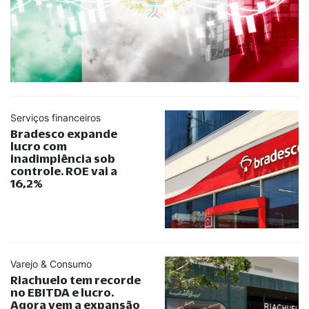
Serviços financeiros
Bradesco expande
lucro com
inadimplência sob
controle. ROE vai a
16,2%
Varejo & Consumo
Riachuelo tem recorde
no EBITDA e lucro.
Agora vem a expansão