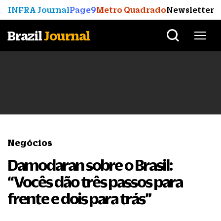
INFRA Journal
Page9
Metro Quadrado
Newsletter
Brazil
Journal
Negócios
Damodaran sobre o Brasil:
“Vocês dão três passos para
frente e dois para trás”