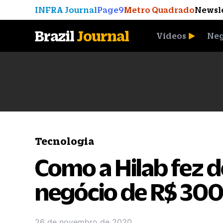
INFRA Journal
Page9
Metro Quadrado
Newsl
Brazil
Journal
Vídeos
Neg
A Moeda que Vingou
Tecnologia
Como a Hilab fez d
negócio de R$ 300
26 de novembro de 2020