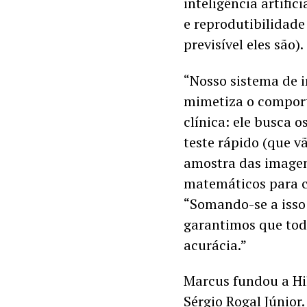
inteligência artific
e reprodutibilidade
previsível eles são).
“Nosso sistema de in
mimetiza o comport
clínica: ele busca 
teste rápido (que vã
amostra das imagens)
matemáticos para co
“Somando-se a isso 
garantimos que todo
acurácia.”
Marcus fundou a Hi
Sérgio Rogal Júnior