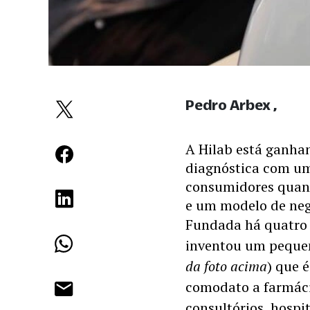
Pedro Arbex
A Hilab está ganha
diagnóstica com um
consumidores quanto
e um modelo de negó
Fundada há quatro a
inventou um pequen
da foto acima
) que 
comodato a farmáci
consultórios, hospi