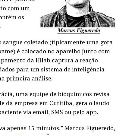
nto com um 
contém os 
.
o sangue coletado (tipicamente uma gota 
xame) é colocado no aparelho junto com 
ipamento da Hilab captura a reação 
dados para um sistema de inteligência 
ma primeira análise. 
rácia, uma equipe de bioquímicos revisa 
de da empresa em Curitiba, gera o laudo 
paciente via email, SMS ou pelo app. 
va apenas 15 minutos,” Marcus Figueredo, 