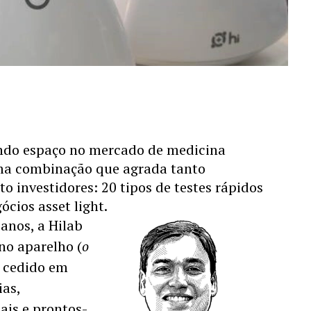
ndo espaço no mercado de medicina 
a combinação que agrada tanto 
 investidores: 20 tipos de testes rápidos 
cios asset light.
nos, a Hilab 
o aparelho (
o 
é cedido em 
as, 
tais e prontos-