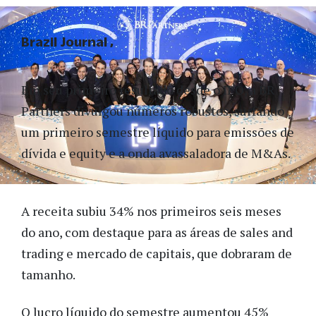
Brazil Journal
Em seu primeiro resultado desde o IPO, a BR
Partners divulgou números robustos, surfando
um primeiro semestre líquido para emissões de
dívida e equity e a onda avassaladora de M&As.
A receita subiu 34% nos primeiros seis meses
do ano, com destaque para as áreas de sales and
trading e mercado de capitais, que dobraram de
tamanho.
O lucro líquido do semestre aumentou 45%