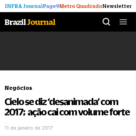
INFRA Journal
Page9
Metro Quadrado
Newsletter
Brazil
Journal
Negócios
Cielo se diz ‘desanimada’ com
2017; ação cai com volume forte
11 de janeiro de 2017