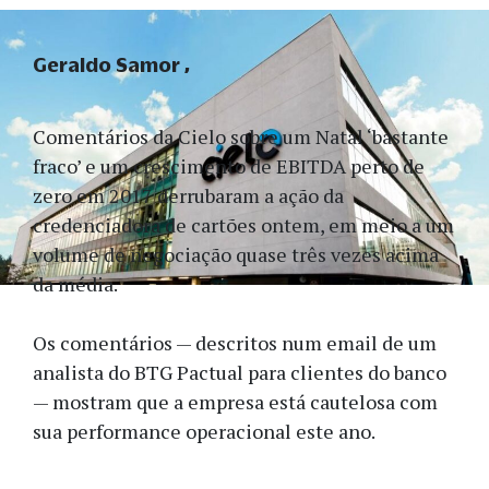
Geraldo Samor
Comentários da Cielo sobre um Natal ‘bastante
fraco’ e um crescimento de EBITDA perto de
zero em 2017 derrubaram a ação da
credenciadora de cartões ontem, em meio a um
volume de negociação quase três vezes acima
da média.
Os comentários — descritos num email de um
analista do BTG Pactual para clientes do banco
— mostram que a empresa está cautelosa com
sua performance operacional este ano.