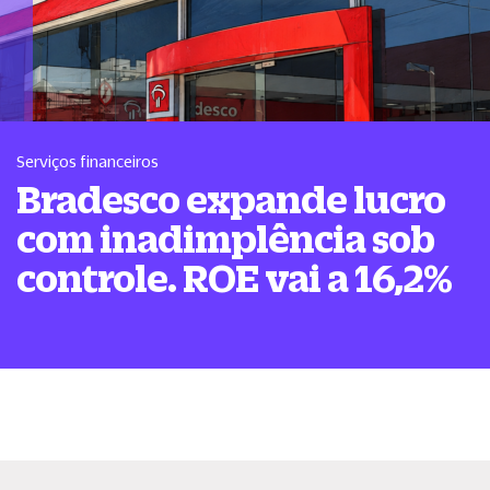
Serviços financeiros
Bradesco expande lucro
com inadimplência sob
controle. ROE vai a 16,2%