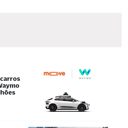
 carros
 Waymo
ilhões