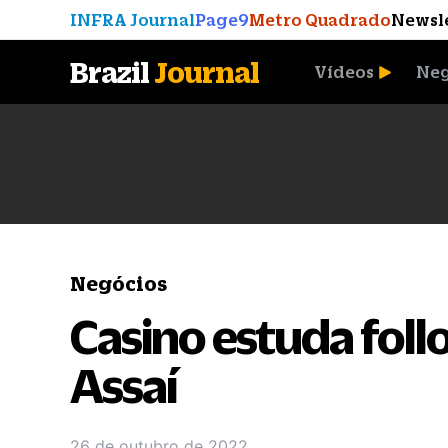
INFRA Journal
Page9
Metro Quadrado
Newsl
Brazil
Journal
Vídeos
Neg
A Moeda que Vingou
Negócios
Casino estuda foll
Assaí
26 de outubro de 2022