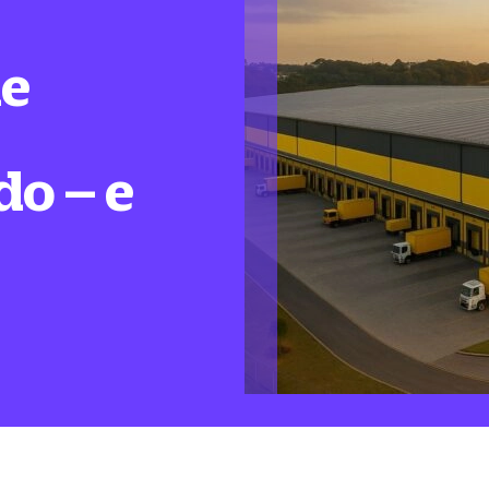
de
do – e