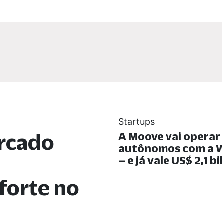
Startups
rcado
A Moove vai operar
autônomos com a
– e já vale US$ 2,1 b
forte no