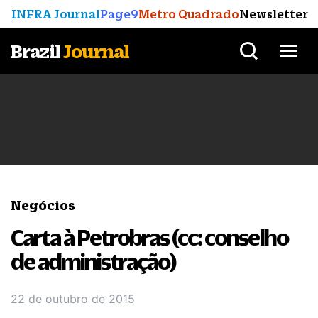
INFRA Journal
Page9
Metro Quadrado
Newsletter
Brazil
Journal
Negócios
Carta à Petrobras (cc: conselho
de administração)
22 de outubro de 2015