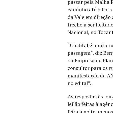
passar pela Malha P
caminho até o Porto
da Vale em direção 
trecho a ser licita
Nacional, no Tocant
“O edital é muito r
passagem”, diz Ber
da Empresa de Plan
consultor para os r
manifestação da AN
no edital”.
As respostas às lon
leilão feitas à agê
feira à noite, meno