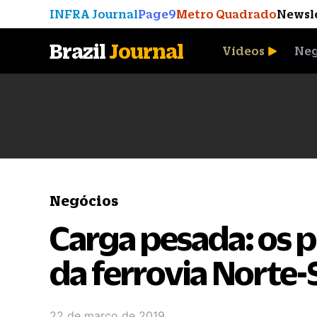
INFRA Journal
Page9
Metro Quadrado
Newsl
Brazil
Journal
Vídeos
Neg
A Moeda que Vingou
Negócios
Carga pesada: os p
da ferrovia Norte-
22 de março de 2019