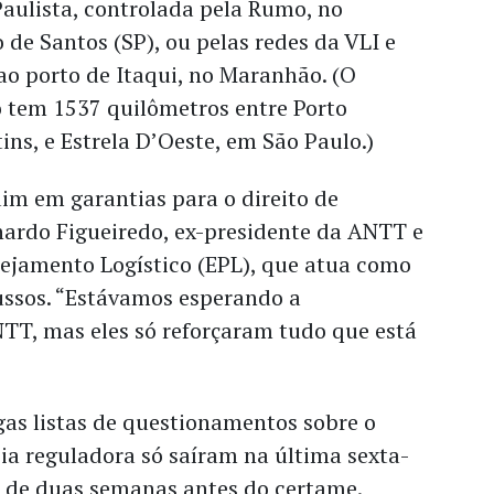
aulista, controlada pela Rumo, no
 de Santos (SP), ou pelas redes da VLI e
ao porto de Itaqui, no Maranhão. (O
do tem 1537 quilômetros entre Porto
ins, e Estrela D’Oeste, em São Paulo.)
uim em garantias para o direito de
nardo Figueiredo, ex-presidente da ANTT e
ejamento Logístico (EPL), que atua como
ussos. “Estávamos esperando a
TT, mas eles só reforçaram tudo que está
gas listas de questionamentos sobre o
ncia reguladora só saíram na última sexta-
s de duas semanas antes do certame.