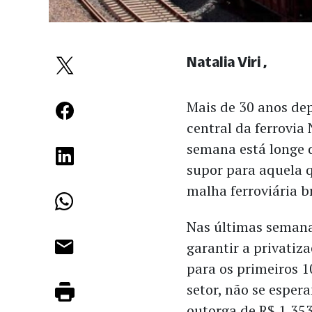
Natalia Viri
Mais de 30 anos dep
central da ferrovia
semana está longe d
supor para aquela q
malha ferroviária br
Nas últimas semana
garantir a privatiz
para os primeiros 1
setor, não se esper
outorga de R$ 1,353