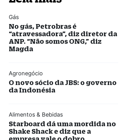
Gás
No gás, Petrobras é
“atravessadora”, diz diretor da
ANP. “Não somos ONG,” diz
Magda
Agronegócio
O novo sócio da JBS: o governo
da Indonésia
Alimentos & Bebidas
Starboard dá uma mordida no
Shake Shack e diz que a
empresa vale o dobro