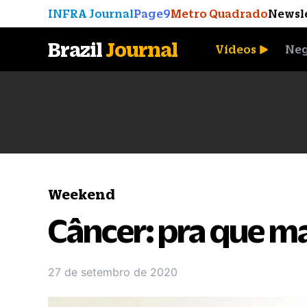
INFRA Journal
Page9
Metro Quadrado
Newsl
Brazil
Journal
Vídeos
Neg
A Moeda que Vingou
Weekend
Câncer: pra que m
27 de setembro de 2020