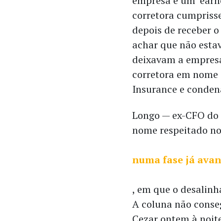
empresa e um ‘earn
corretora cumpriss
depois de receber o
achar que não est
deixavam a empres
corretora em nome d
Insurance e conden
Longo — ex-CFO do 
nome respeitado no
numa fase já ava
, em que o desalinh
A coluna não cons
Cezar ontem à noite