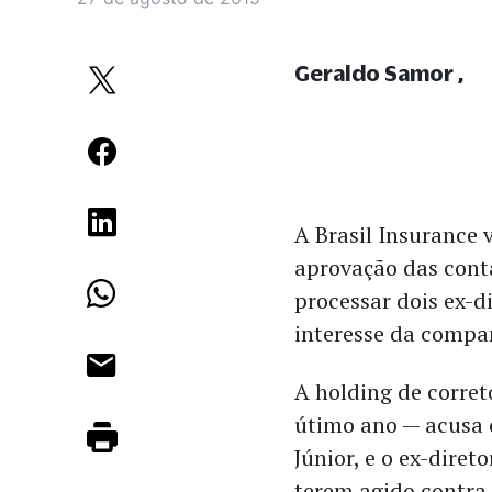
Geraldo Samor
A Brasil Insurance v
aprovação das cont
processar dois ex-d
interesse da compa
A holding de corret
útimo ano — acusa 
Júnior, e o ex-diret
terem agido contra 