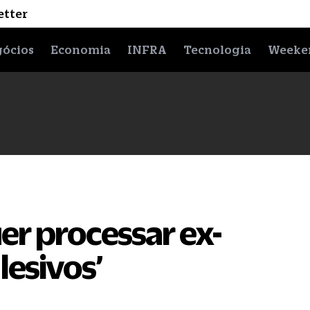
etter
ócios
Economia
INFRA
Tecnologia
Weeke
uer processar ex-
lesivos’