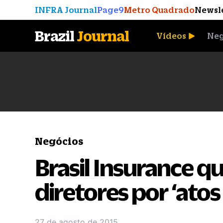
INFRA Journal
Page9
Metro Quadrado
Newsl
Brazil
Journal
Vídeos
Neg
A Moeda que Vingou
Negócios
Brasil Insurance q
diretores por ‘atos 
27 de agosto de 2015