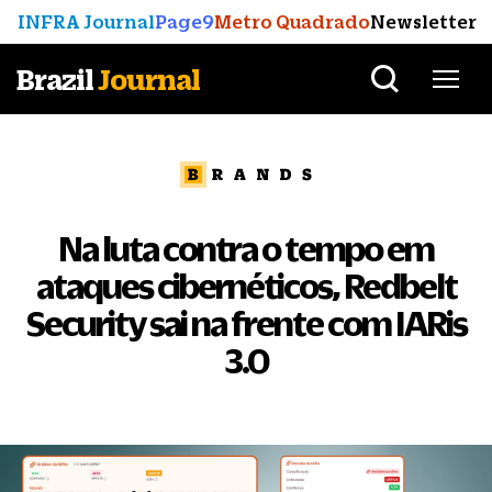
INFRA Journal
Page9
Metro Quadrado
Newsletter
Brazil
Journal
Na luta contra o tempo em
ataques cibernéticos, Redbelt
Security sai na frente com IARis
3.0