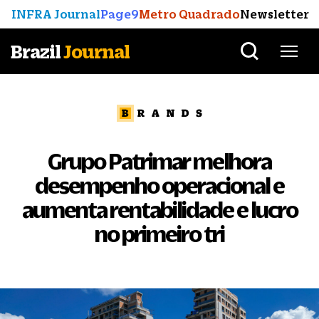
INFRA Journal
Page9
Metro Quadrado
Newsletter
Brazil
Journal
Grupo Patrimar melhora
desempenho operacional e
aumenta rentabilidade e lucro
no primeiro tri