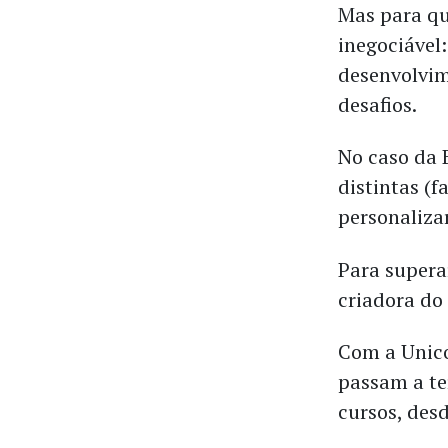
Mas para q
inegociável
desenvolvim
desafios.
No caso da 
distintas (f
personaliza
Para supera
criadora do
Com a Unico
passam a te
cursos, des