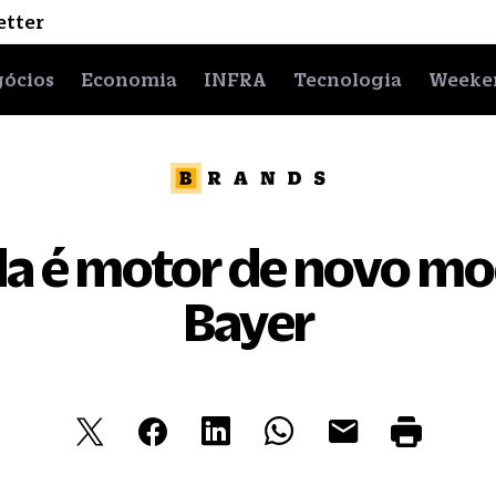
etter
ócios
Economia
INFRA
Tecnologia
Weeke
da é motor de novo mo
Bayer