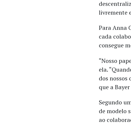
descentrali
livremente e
Para Anna C
cada colabo
consegue m
“Nosso papel
ela. “Quand
dos nossos 
que a Bayer 
Segundo u
de modelo s
ao colabora