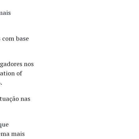
mais
s com base
egadores nos
ation of
.
atuação nas
que
tema mais