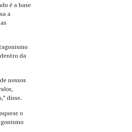
do é a base
sa a
uas
otagonismo
 dentro da
 de nossos
alor,
,” disse.
loquear o
tagonismo