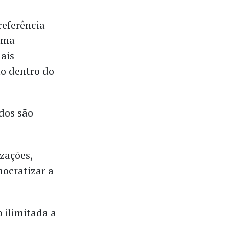
referência
 uma
ais
ão dentro do
dos são
zações,
mocratizar a
o ilimitada a