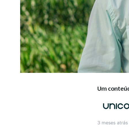
Um conteú
3 meses atrás