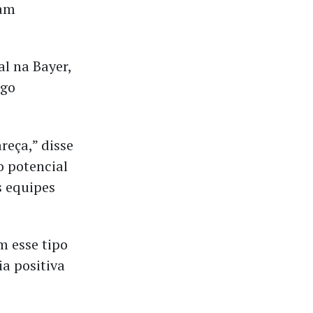
uam
l na Bayer,
rgo
reça,” disse
o potencial
s equipes
m esse tipo
a positiva