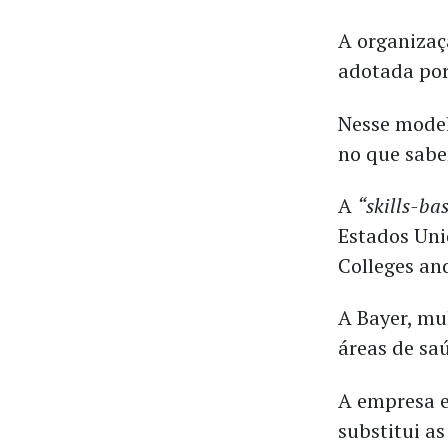
A organizaç
adotada po
Nesse model
no que sabe
A
“skills-ba
Estados Uni
Colleges an
A Bayer, mu
áreas de sa
A empresa e
substitui a