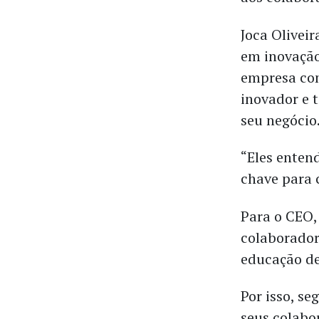
Joca Olivei
em inovação
empresa com
inovador e 
seu negócio
“Eles enten
chave para 
Para o CEO,
colaborador
educação de
Por isso, se
seus colabo