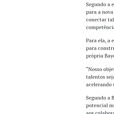
Segundo a e
para a nova
conectar ta
competência
Para ela, a
para constr
própria Bay
“Nosso objet
talentos se
acelerando 
Segundo a B
potencial m
aos colabor