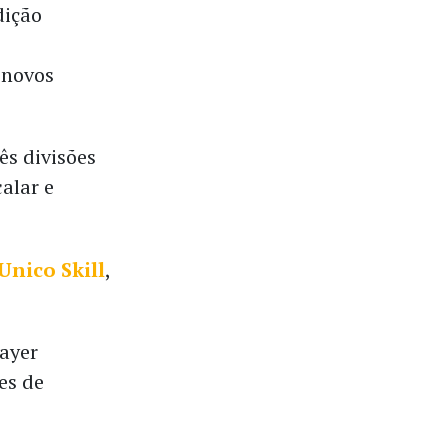
dição
 novos
ês divisões
alar e
Unico Skill
,
Bayer
es de