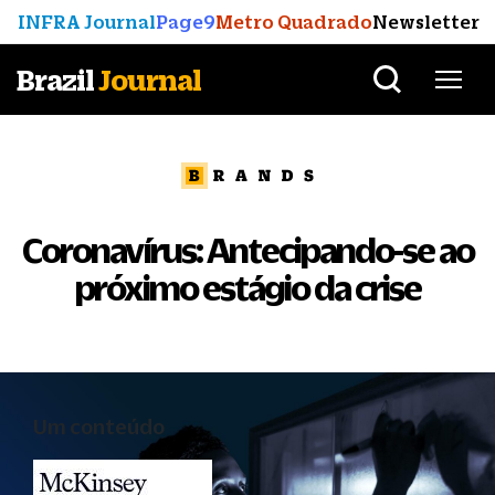
INFRA Journal
Page9
Metro Quadrado
Newsletter
Brazil
Journal
Coronavírus: Antecipando-se ao
próximo estágio da crise
Um conteúdo