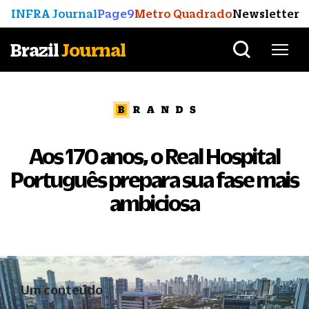
INFRA Journal
Page9
Metro Quadrado
Newsletter
Brazil
Journal
Aos 170 anos, o Real Hospital
Português prepara sua fase mais
ambiciosa
Um conteúdo