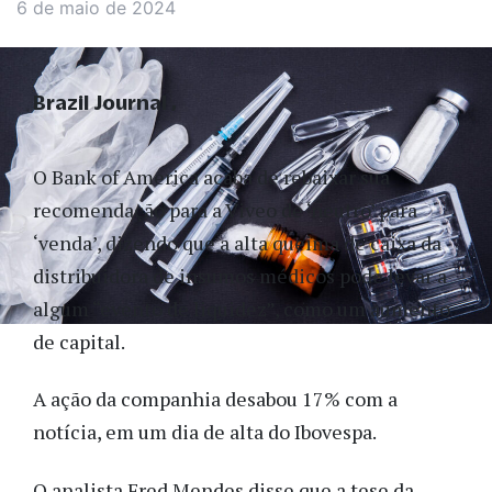
6 de maio de 2024
Brazil Journal
O Bank of America acaba de rebaixar sua
recomendação para a Viveo de ‘neutro’ para
‘venda’, dizendo que a alta queima de caixa da
distribuidora de insumos médicos pode levar a
algum “evento de liquidez”, como um aumento
de capital.
A ação da companhia desabou 17% com a
notícia, em um dia de alta do Ibovespa.
O analista Fred Mendes disse que a tese da