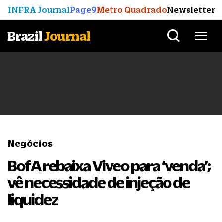
INFRA Journal
Page9
Metro Quadrado
Newsletter
Brazil
Journal
Negócios
BofA rebaixa Viveo para ‘venda’;
vê necessidade de injeção de
liquidez