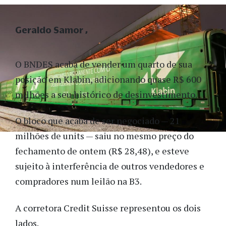
Geraldo Samor
O BNDES acaba de vender um quarto de sua
posição em Klabin, adicionando quase R$ 600
milhões a seu histórico de desinvestimento.
O bloco que acaba de ser negociado — 21
milhões de units — saiu no mesmo preço do
fechamento de ontem (R$ 28,48), e esteve
sujeito à interferência de outros vendedores e
compradores num leilão na B3.
A corretora Credit Suisse representou os dois
lados.