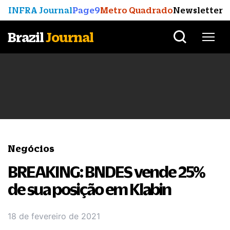
INFRA Journal
Page9
Metro Quadrado
Newsletter
Brazil
Journal
Negócios
BREAKING: BNDES vende 25%
de sua posição em Klabin
18 de fevereiro de 2021