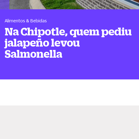
Alimentos & Bebidas
Na Chipotle, quem pediu
jalapeño levou
Salmonella