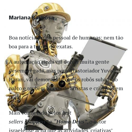
Mariana Barbosa
Boa notícia para o pessoal de humanas; nem tão
boa para a turma de exatas.
A automação ainda vai deixar muita gente
desempregada, mas para o historiador Yuval
Harari, vai demorar até que os robôs subam ao
palco e roubem a cena de artistas e criativos em
geral.
Mais conhecido pelos
best
sellers
“Sapiens”
e
“Homo Deus”
, o autor
israelense acha que as atividades ‘criativas’