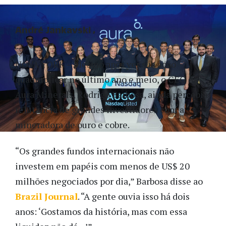
André Jankavski
NOVA YORK – Mesmo após ver sua ação
quadruplicar no último ano e meio, o CEO da
Aura Minerals, Rodrigo Barbosa, ainda percebia
relutância de grandes investidores com a
mineradora de ouro e cobre.
“Os grandes fundos internacionais não
investem em papéis com menos de US$ 20
milhões negociados por dia,” Barbosa disse ao
Brazil Journal
. “A gente ouvia isso há dois
anos: ‘Gostamos da história, mas com essa