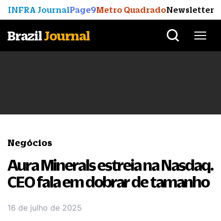
INFRA Journal
Page9
Metro Quadrado
Newsletter
Brazil
Journal
Negócios
Aura Minerals estreia na Nasdaq.
CEO fala em dobrar de tamanho
16 de julho de 2025