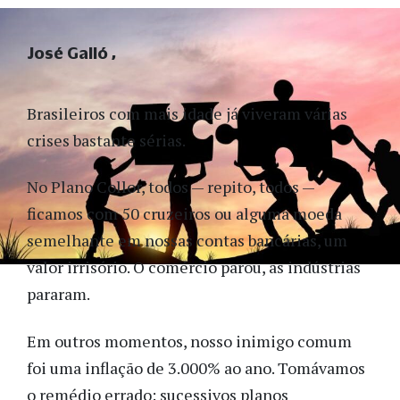
José Galló
Brasileiros com mais idade já viveram várias
crises bastante sérias.
No Plano Collor, todos — repito, todos —
ficamos com 50 cruzeiros ou alguma moeda
semelhante em nossas contas bancárias, um
valor irrisório. O comércio parou, as indústrias
pararam.
Em outros momentos, nosso inimigo comum
foi uma inflação de 3.000% ao ano. Tomávamos
o remédio errado: sucessivos planos