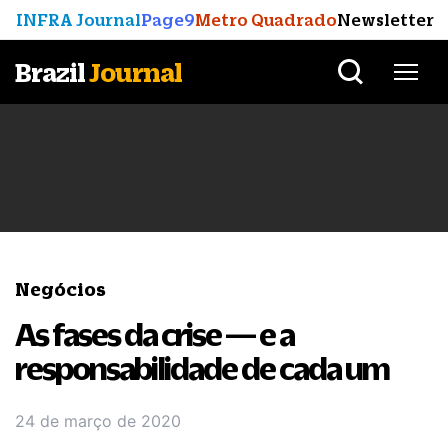
INFRA Journal
Page9
Metro Quadrado
Newsletter
Brazil
Journal
Negócios
As fases da crise — e a
responsabilidade de cada um
24 de março de 2020