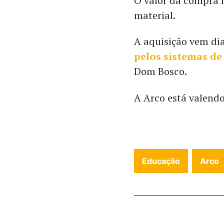
O valor da compra n
material.
A aquisição vem di
pelos sistemas de
Dom Bosco.
A Arco está valend
Educação
Arco