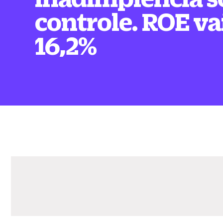
controle. ROE va
16,2%