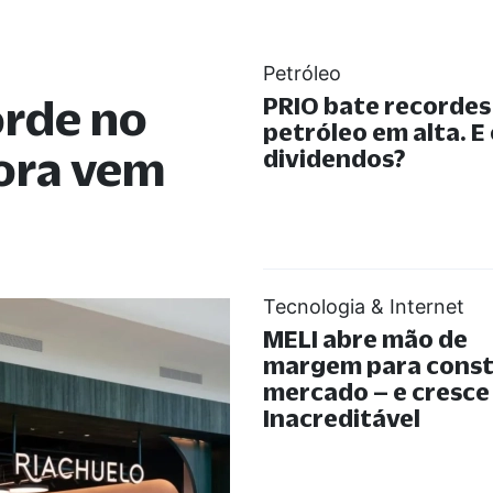
Petróleo
orde no
PRIO bate recorde
petróleo em alta. E
gora vem
dividendos?
Tecnologia & Internet
MELI abre mão de
margem para const
mercado – e cresce
Inacreditável