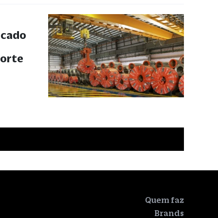
rcado
forte
Quem faz
Brands