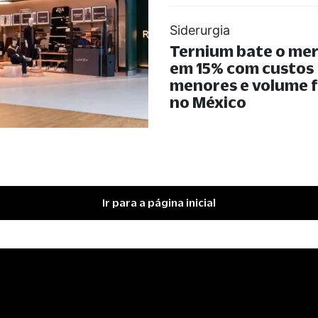
Siderurgia
Ternium bate o me
em 15% com custos
menores e volume 
no México
Ir para a página inicial