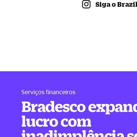
Siga o Braz
Serviços financeiros
Bradesco expan
lucro com
inadimplência s