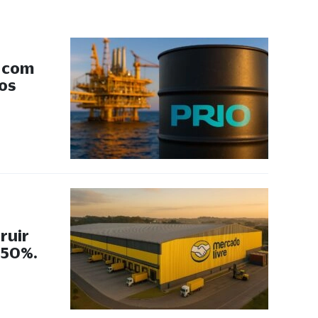
s com
 os
ruir
 50%.