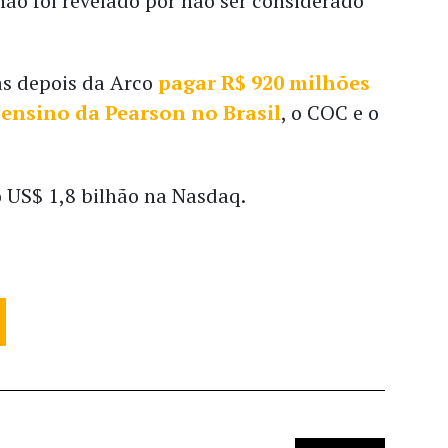
ão foi revelado por não ser considerado
as depois da Arco
pagar R$ 920 milhões
 ensino da Pearson no Brasil
, o COC e o
o US$ 1,8 bilhão na Nasdaq.