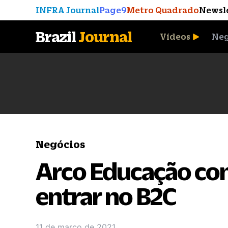
INFRA Journal
Page9
Metro Quadrado
Newsl
Brazil
Journal
Vídeos
Neg
A Moeda que Vingou
Negócios
Arco Educação co
entrar no B2C
11 de março de 2021