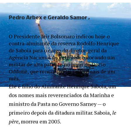
Pedro Arbex e Geraldo Samor
O Presidente Jair Bolsonaro indicou hoje o 
contra-almirante da reserva Rodolfo Henrique 
de Saboia para o cargo de diretor-geral da 
Agência Nacional do Petróleo, colocando um 
militar de alta patente no lugar de Décio 
Oddone, que renunciou há pouco mais de um 
mês. 
Ele é filho do Almirante Henrique Saboia, um 
dos nomes mais reverenciados da Marinha e 
ministro da Pasta no Governo Sarney — o 
primeiro depois da ditadura militar. Saboia,
 le 
père
, morreu em 2005.