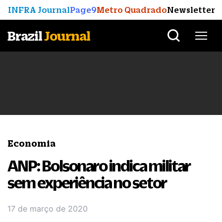
INFRA Journal
Page9
Metro Quadrado
Newsletter
Brazil
Journal
Economia
ANP: Bolsonaro indica militar
sem experiência no setor
17 de março de 2020