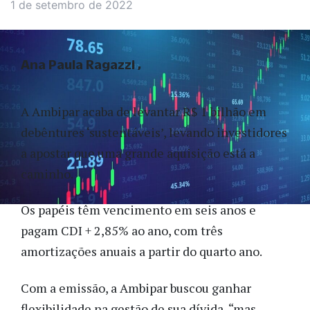
1 de setembro de 2022
Ana Paula Ragazzi
A Ambipar acaba de levantar R$ 1 bilhão em
debêntures ‘sustentáveis’, levando investidores
a apostar que uma grande aquisição está a
caminho.
Os papéis têm vencimento em seis anos e
pagam CDI + 2,85% ao ano, com três
amortizações anuais a partir do quarto ano.
Com a emissão, a Ambipar buscou ganhar
flexibilidade na gestão de sua dívida, “mas