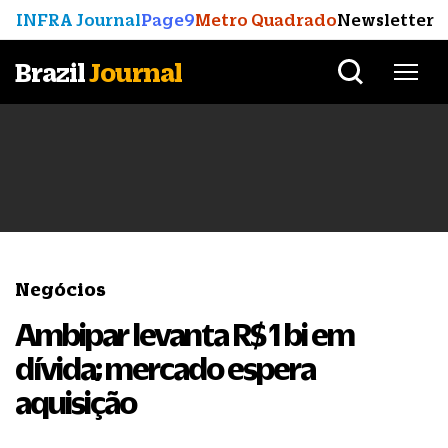
INFRA Journal
Page9
Metro Quadrado
Newsletter
Brazil
Journal
Negócios
Ambipar levanta R$ 1 bi em
dívida; mercado espera
aquisição