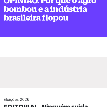
OPINIÃO. Por que o agro
bombou e a indústria
brasileira flopou
Eleições 2026
EDITORIAL. Ninguém cuida