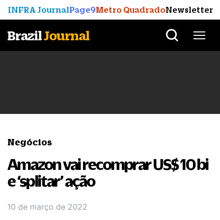
INFRA Journal
Page9
Metro Quadrado
Newsletter
Brazil
Journal
Negócios
Amazon vai recomprar US$ 10 bi
e ‘splitar’ ação
10 de março de 2022