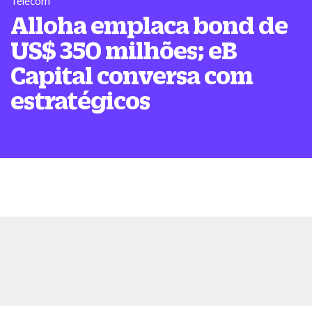
Telecom
Alloha emplaca bond de
US$ 350 milhões; eB
Capital conversa com
estratégicos