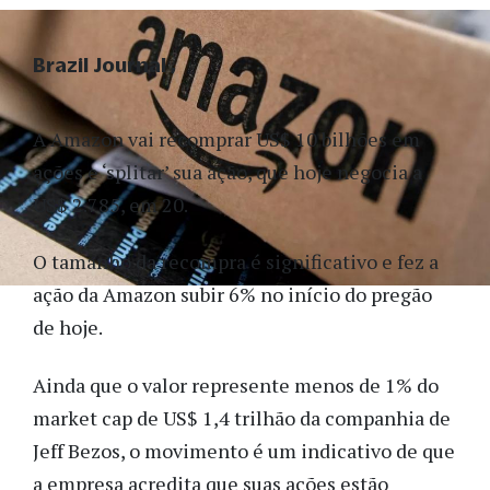
Brazil Journal
A Amazon vai recomprar US$ 10 bilhões em
ações e ‘splitar’ sua ação, que hoje negocia a
US$ 2.785, em 20.
O tamanho da recompra é significativo e fez a
ação da Amazon subir 6% no início do pregão
de hoje.
Ainda que o valor represente menos de 1% do
market cap de US$ 1,4 trilhão da companhia de
Jeff Bezos, o movimento é um indicativo de que
a empresa acredita que suas ações estão