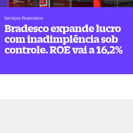
Serviços financeiros
Bradesco expande lucro
com inadimplência sob
controle. ROE vai a 16,2%