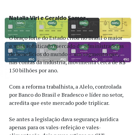
Natalia Viri e Geraldo Samor
O braço forte do Estado criou no Brasil o maior
e mais sofisticado mercado de administradoras
de benefícios do mundo — um segmento que,
nas contas da indústria, movimenta cerca de R$
150 bilhões por ano.
Com a reforma trabalhista, a Alelo, controlada
por Banco do Brasil e Bradesco e líder no setor,
acredita que este mercado pode triplicar.
Se antes a legislação dava segurança jurídica
apenas para os vales-refeição e vales-