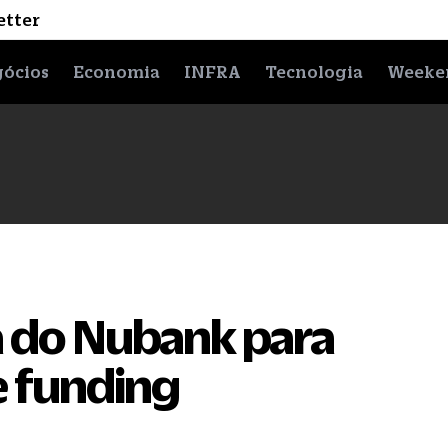
etter
ócios
Economia
INFRA
Tecnologia
Weeke
a do Nubank para
e funding