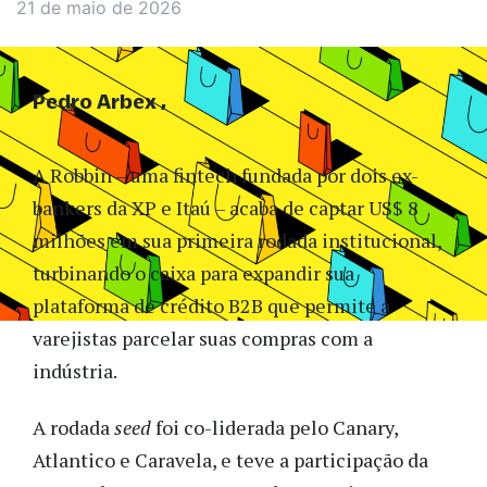
21 de maio de 2026
Pedro Arbex
A Robbin – uma fintech fundada por dois ex-
bankers da XP e Itaú – acaba de captar US$ 8
milhões em sua primeira rodada institucional,
turbinando o caixa para expandir sua
plataforma de crédito B2B que permite a
varejistas parcelar suas compras com a
indústria.
A rodada
seed
foi co-liderada pelo Canary,
Atlantico e Caravela, e teve a participação da