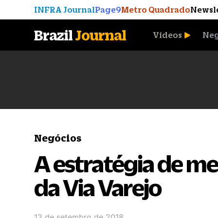
INFRA Journal
Page9
Metro Quadrado
Newsl
Brazil
Journal
Vídeos
Neg
A Moeda que Vingou
Negócios
A estratégia de m
da Via Varejo
12 de setembro de 2018