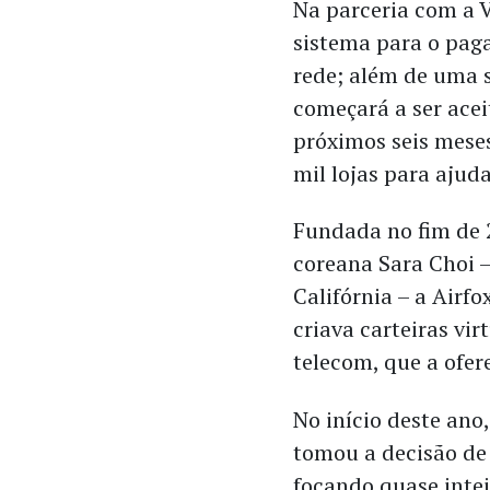
Na parceria com a V
sistema para o paga
rede; além de uma 
começará a ser ace
próximos seis meses
mil lojas para ajuda
Fundada no fim de 2
coreana Sara Choi –
Califórnia – a Airf
criava carteiras vir
telecom, que a ofer
No início deste ano
tomou a decisão de 
focando quase inte