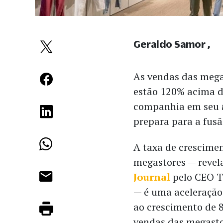
Geraldo Samor
As vendas das mega
estão 120% acima d
companhia em seu
prepara para a fus
A taxa de crescime
megastores — reve
Journal
pelo CEO T
— é uma aceleração
ao crescimento de 
vendas das megasto