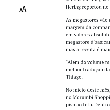
Hering reportou no 
As megastores vão 
margem da companh
em valores absolut
megastore é basica
mas a receita é mai
“Além do volume mai
melhor tradução da
Thiago.
No início deste mês
no Morumbi Shoppin
piso ao teto. Dentr