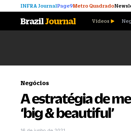
INFRA Journal
Page9
Metro Quadrado
Newsl
Brazil
Journal
Vídeos
Neg
A Moeda que Vingou
Negócios
A estratégia de me
‘big & beautiful’
16 de junho de 2021