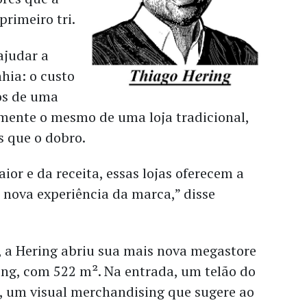
primeiro tri.
ajudar a
ia: o custo
os de uma
mente o mesmo de uma loja tradicional,
s que o dobro.
or e da receita, essas lojas oferecem a
 nova experiência da marca,” disse
, a Hering abriu sua mais nova megastore
g, com 522 m². Na entrada, um telão do
o, um visual merchandising que sugere ao