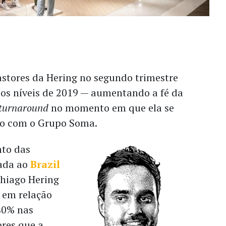
stores da Hering no segundo trimestre
os níveis de 2019 — aumentando a fé da
turnaround
no momento em que ela se
ão com o Grupo Soma.
nto das
lada ao
Brazil
hiago Hering
 em relação
80% nas
res que a