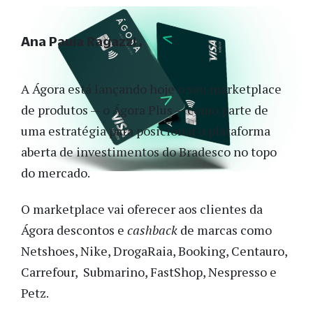
Ana Paula Ragazzi
A Ágora está lançando hoje o seu marketplace
de produtos — o Ágora Plus — como parte de
uma estratégia para posicionar a plataforma
aberta de investimentos do Bradesco no topo
do mercado.
O marketplace vai oferecer aos clientes da
Ágora descontos e
cashback
de marcas como
Netshoes, Nike, DrogaRaia, Booking, Centauro,
Carrefour, Submarino, FastShop, Nespresso e
Petz.