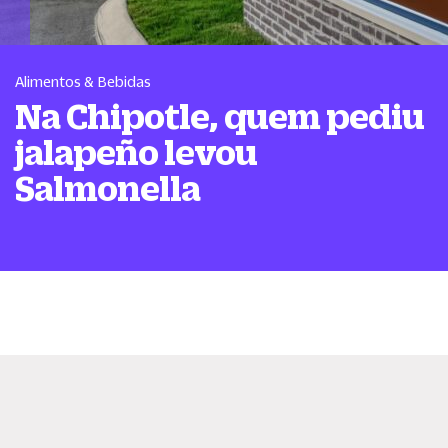
Alimentos & Bebidas
Na Chipotle, quem pediu
jalapeño levou
Salmonella