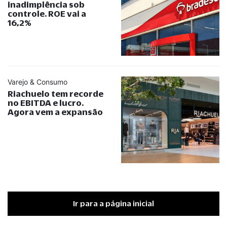
inadimplência sob
controle. ROE vai a
16,2%
Varejo & Consumo
Riachuelo tem recorde
no EBITDA e lucro.
Agora vem a expansão
Ir para a página inicial