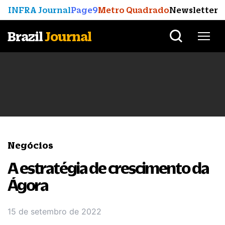
INFRA Journal
Page9
Metro Quadrado
Newsletter
Brazil
Journal
Negócios
A estratégia de crescimento da
Ágora
15 de setembro de 2022