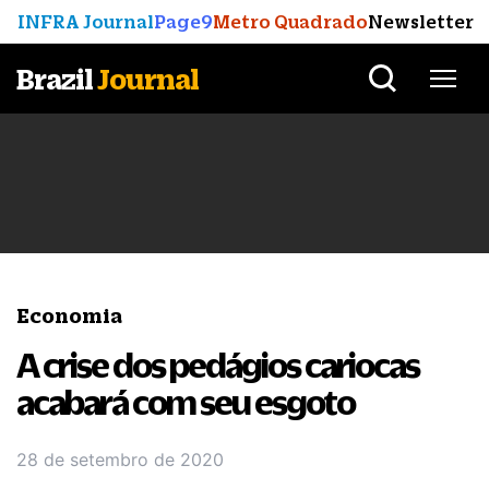
INFRA Journal
Page9
Metro Quadrado
Newsletter
Brazil
Journal
Economia
A crise dos pedágios cariocas
acabará com seu esgoto
28 de setembro de 2020