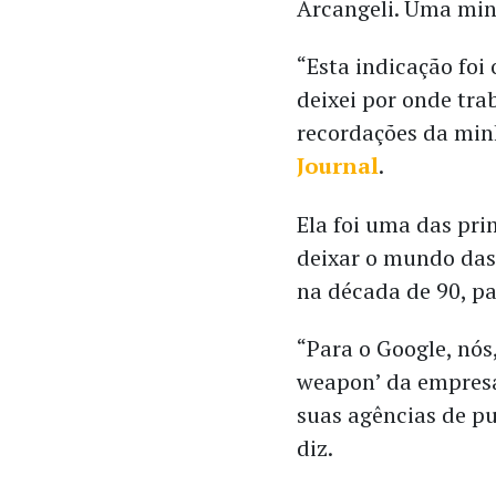
Arcangeli. Uma min
“Esta indicação fo
deixei por onde tra
recordações da minh
Journal
.
Ela foi uma das prim
deixar o mundo das
na década de 90, pa
“Para o Google, nós,
weapon’ da empresa
suas agências de p
diz.