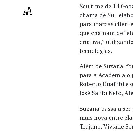
Seu time de 14 Goog
chama de Su, elabo
para marcas cliente
que chamam de “ef
criativa,” utilizand
tecnologias.
Além de Suzana, fo
para a Academia o p
Roberto Duailibi e 
José Salibi Neto, A
Suzana passa a ser
mais nova entre ela
Trajano, Viviane Se