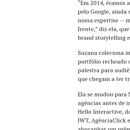
“Em 2014, éramos a
pelo Google, ainda
nossa expertise — m
frente,” diz ela, q
brand storytelling
Suzana coleciona m
portfólio recheado 
palestra para audiê
que chegam a ter tr
Ela se mudou para 
agências antes de i
Hello Interactive, d
JWT, AgênciaClick e
abocanhar um prêmi