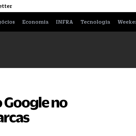
etter
ócios
Economia
INFRA
Tecnologia
Weeke
o Google no
arcas