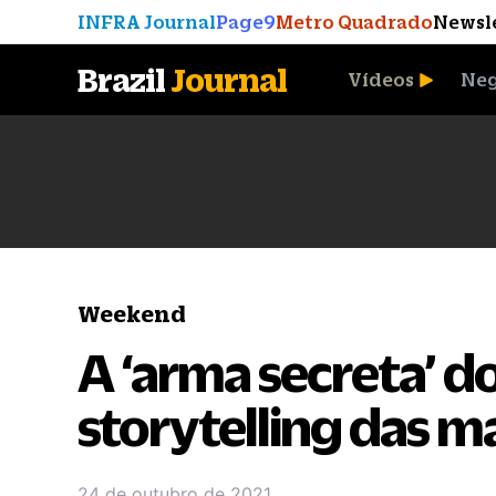
INFRA Journal
Page9
Metro Quadrado
Newsl
Brazil
Journal
Vídeos
Neg
A Moeda que Vingou
Weekend
A ‘arma secreta’ d
storytelling das m
24 de outubro de 2021