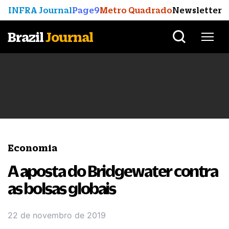
INFRA Journal
Page9
Metro Quadrado
Newsletter
Brazil
Journal
Economia
A aposta do Bridgewater contra
as bolsas globais
22 de novembro de 2019