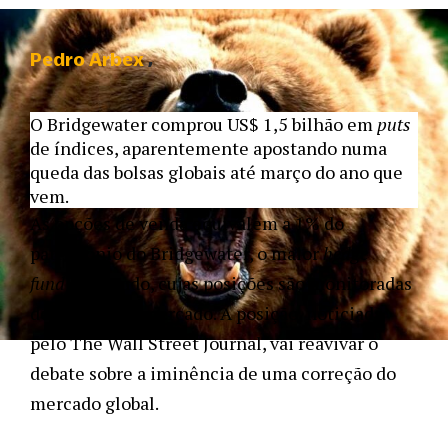
Pedro Arbex
O Bridgewater comprou US$ 1,5 bilhão em
puts
de índices, aparentemente apostando numa
queda das bolsas globais até março do ano que
vem.
As opções de venda equivalem a 1% do
patrimônio do Bridgewater, o maior
hedge
fund
do mundo, cujas posições são monitoradas
de perto pelo mercado. A posição, noticiada
pelo The Wall Street Journal, vai reavivar o
debate sobre a iminência de uma correção do
mercado global.