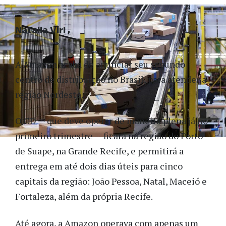
Natalia Viri
A Amazon acaba de anunciar seu segundo
centro de distribuição no Brasil, para atender a
região Nordeste.
O CD — que deve operar de maneira plena já no
primeiro trimestre — ficará na região do Porto
de Suape, na Grande Recife, e permitirá a
entrega em até dois dias úteis para cinco
capitais da região: João Pessoa, Natal, Maceió e
Fortaleza, além da própria Recife.
Até agora, a Amazon operava com apenas um