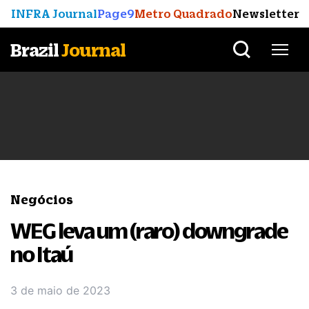
INFRA Journal
Page9
Metro Quadrado
Newsletter
Brazil
Journal
Negócios
WEG leva um (raro) downgrade
no Itaú
3 de maio de 2023