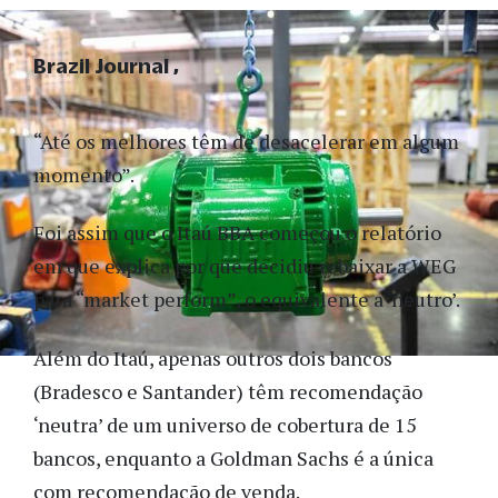
Brazil Journal
“Até os melhores têm de desacelerar em algum
momento”.
Foi assim que o Itaú BBA começou o relatório
em que explica por que decidiu rebaixar a WEG
para “market perform”, o equivalente a ‘neutro’.
Além do Itaú, apenas outros dois bancos
(Bradesco e Santander) têm recomendação
‘neutra’ de um universo de cobertura de 15
bancos, enquanto a Goldman Sachs é a única
com recomendação de venda.