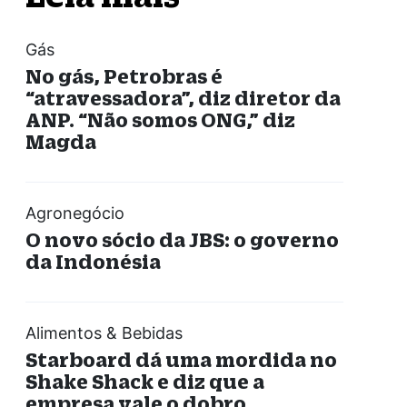
Gás
No gás, Petrobras é
“atravessadora”, diz diretor da
ANP. “Não somos ONG,” diz
Magda
Agronegócio
O novo sócio da JBS: o governo
da Indonésia
Alimentos & Bebidas
Starboard dá uma mordida no
Shake Shack e diz que a
empresa vale o dobro