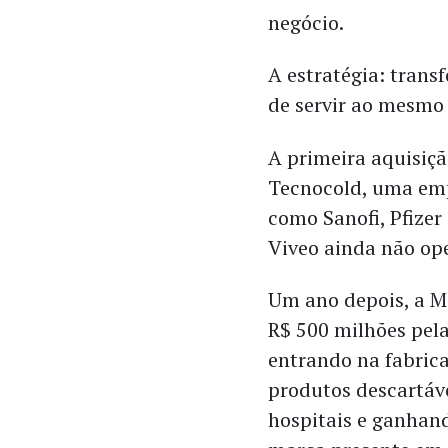
negócio.
A estratégia: tran
de servir ao mesmo 
A primeira aquisiç
Tecnocold, uma emp
como Sanofi, Pfizer
Viveo ainda não op
Um ano depois, a M
R$ 500 milhões pel
entrando na fabric
produtos descartáv
hospitais e ganha