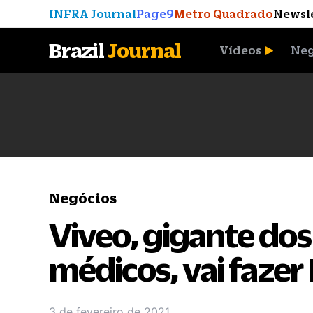
INFRA Journal
Page9
Metro Quadrado
Newsl
Brazil
Journal
Vídeos
Neg
A Moeda que Vingou
Negócios
Viveo, gigante do
médicos, vai fazer
3 de fevereiro de 2021