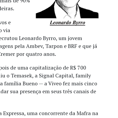
 mais de 90%
leiras.
vos e
o via
recrutou Leonardo Byrro, um jovem
agens pela Ambev, Tarpon e BRF e que já
Cremer por quatro anos.
pois de uma capitalização de R$ 700
iu o Temasek, a Signal Capital, family
e a família Bueno — a Viveo fez mais cinco
ar sua presença em seus três canais de
 a Expressa, uma concorrente da Mafra na