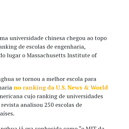
 uma universidade chinesa chegou ao topo
anking de escolas de engenharia,
o lugar o Massachusetts Institute of
nghua se tornou a melhor escola para
haria
no ranking da U.S. News & World
americana cujo ranking de universidades
 revista analisou 250 escolas de
aíses.
singhua já era conhecida como “o MIT da