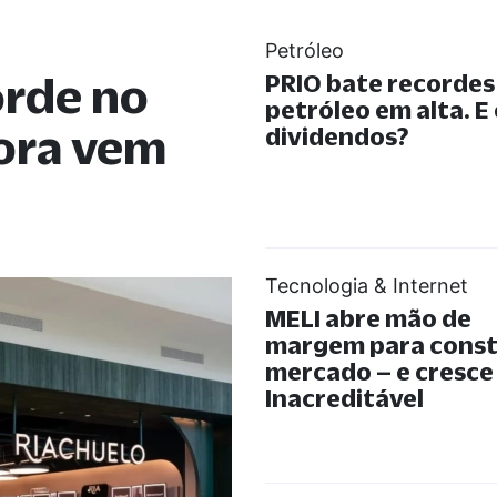
Petróleo
orde no
PRIO bate recorde
petróleo em alta. E
gora vem
dividendos?
Tecnologia & Internet
MELI abre mão de
margem para const
mercado – e cresce
Inacreditável