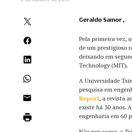
Geraldo Samor
Pela primeira vez,
de um prestigioso r
deixando em segund
Technology (MIT).
A Universidade Tsi
pesquisa em engen
Report
, a revista 
existe há 30 anos. A
engenharia em 60 p
Não por acaso, a T