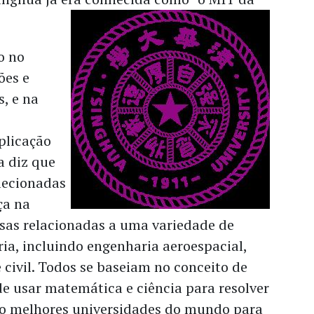
o no
ões e
, e na
plicação
a diz que
lecionadas
ça na
sas relacionadas a uma variedade de
ia, incluindo engenharia aeroespacial,
e civil. Todos se baseiam no conceito de
e usar matemática e ciência para resolver
ão melhores universidades do mundo para