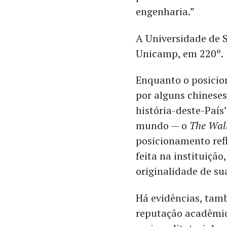
engenharia.”
A Universidade de S
Unicamp, em 220º.
Enquanto o posicio
por alguns chines
história-deste-Paí
mundo — o
The Wall
posicionamento ref
feita na instituiçã
originalidade de su
Há evidências, ta
reputação acadêmic