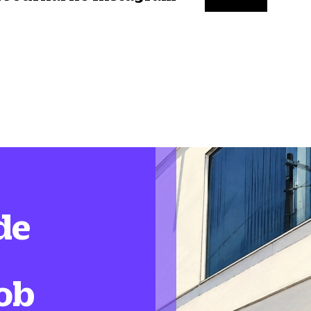
de
ob