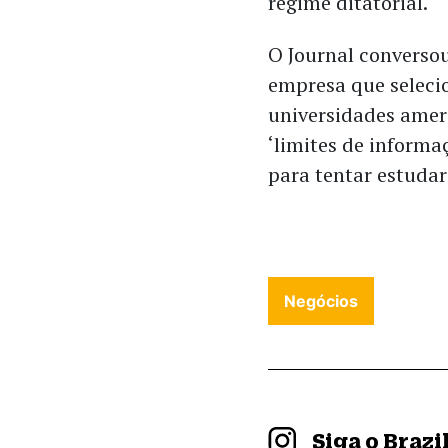
regime ditatorial.
O Journal converso
empresa que seleci
universidades ameri
‘limites de inform
para tentar estudar
Negócios
Siga o Braz