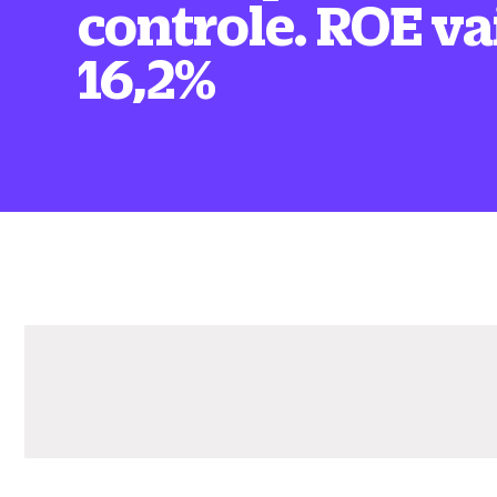
controle. ROE va
16,2%