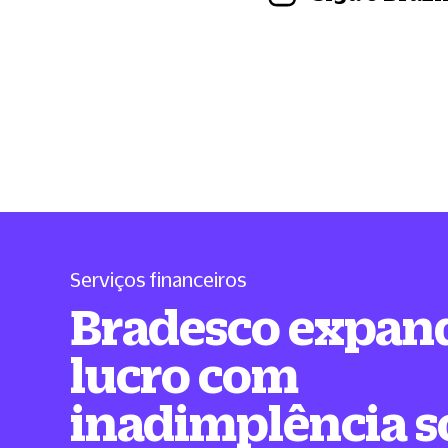
Serviços financeiros
Bradesco expan
lucro com
inadimplência s