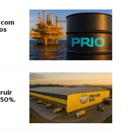
s com
 os
ruir
 50%.