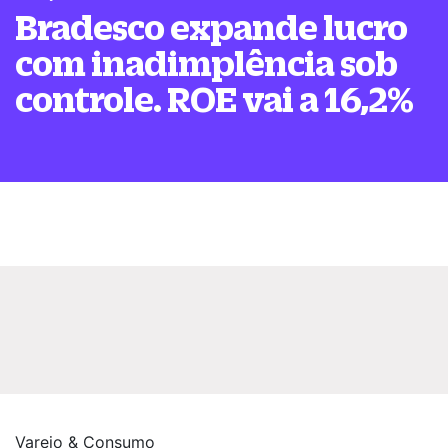
Bradesco expande lucro
com inadimplência sob
controle. ROE vai a 16,2%
Varejo & Consumo