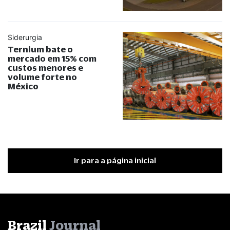
Siderurgia
Ternium bate o
mercado em 15% com
custos menores e
volume forte no
México
Ir para a página inicial
Brazil
Journal