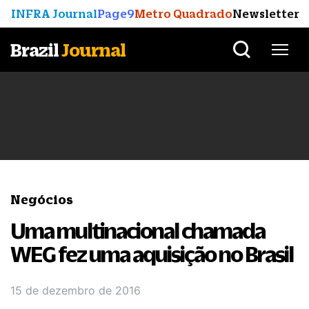
INFRA Journal
Page9
Metro Quadrado
Newsletter
Brazil
Journal
Negócios
Uma multinacional chamada
WEG fez uma aquisição no Brasil
15 de dezembro de 2016