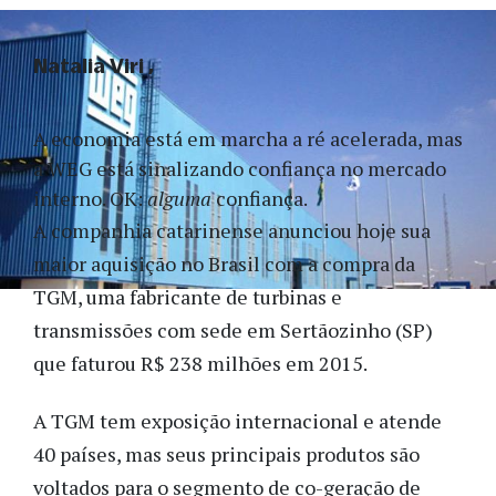
Natalia Viri
A economia está em marcha a ré acelerada, mas
a WEG está sinalizando confiança no mercado
interno. OK:
alguma
confiança.
A companhia catarinense anunciou hoje sua
maior aquisição no Brasil com a compra da
TGM, uma fabricante de turbinas e
transmissões com sede em Sertãozinho (SP)
que faturou R$ 238 milhões em 2015.
A TGM tem exposição internacional e atende
40 países, mas seus principais produtos são
voltados para o segmento de co-geração de