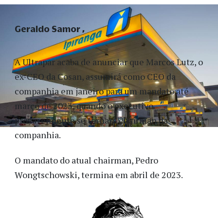
Geraldo Samor
A Ultrapar acaba de anunciar que Marcos Lutz, o
ex-CEO da Cosan, assumirá como CEO da
companhia em janeiro para um mandato até
março de 2023, quando o executivo
provavelmente se tornará chairman da
companhia.
O mandato do atual chairman, Pedro
Wongtschowski, termina em abril de 2023.